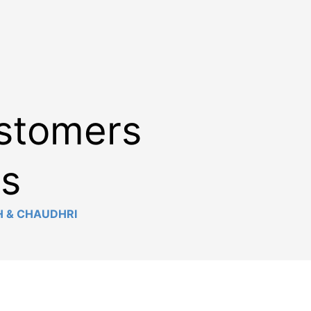
stomers
es
H & CHAUDHRI