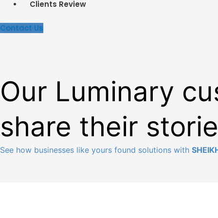
Clients Review
Contact Us
Our Luminary cu
share their stori
See how businesses like yours found solutions
with
SHEIK