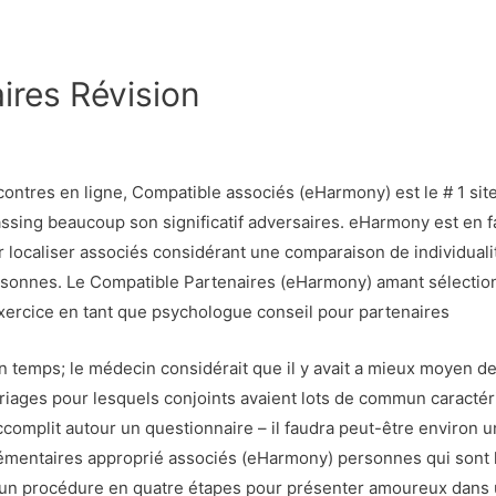
ires Révision
ontres en ligne, Compatible associés (eHarmony) est le # 1 site 
ssing beaucoup son significatif adversaires. eHarmony est en f
 localiser associés considérant une comparaison de individualit
sonnes. Le Compatible Partenaires (eHarmony) amant sélection t
xercice en tant que psychologue conseil pour partenaires
in temps; le médecin considérait que il y avait a mieux moyen d
ariages pour lesquels conjoints avaient lots de commun caractér
accomplit autour un questionnaire – il faudra peut-être environ 
pplémentaires approprié associés (eHarmony) personnes qui sont 
st un procédure en quatre étapes pour présenter amoureux dans 