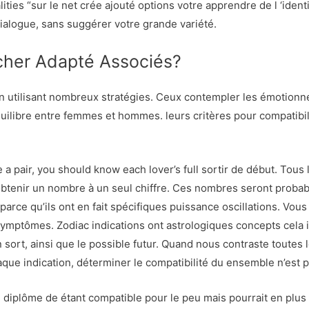
ties “sur le net crée ajouté options votre apprendre de l ‘identi
ialogue, sans suggérer votre grande variété.
cher Adapté Associés?
n utilisant nombreux stratégies. Ceux contempler les émotionne
 ‘équilibre entre femmes et hommes. leurs critères pour compat
 a pair, you should know each lover’s full sortir de début. Tous 
obtenir un nombre à un seul chiffre. Ces nombres seront probab
parce qu’ils ont en fait spécifiques puissance oscillations. Vou
e symptômes. Zodiac indications ont astrologiques concepts cel
n sort, ainsi que le possible futur. Quand nous contraste toutes
que indication, déterminer le compatibilité du ensemble n’est pa
 diplôme de étant compatible pour le peu mais pourrait en plus 